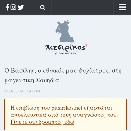
Αρχική
Ποιος;
Αρχείο
Κοσμαγάπητα
Ρίζα & Διάρκεια
Ο Βασίλης, ο εθνικός μας ψυχίατρος, στη
Στοχασμοί & αποφθέγματα
μαγευτική Σουηδία
Διαφήμιση
29 Οκτ, ’24 12:41 ΠΜ
Γίνετε συνδρομητής
Μόνο για συνδρομητές
Η επιβίωση του pitsirikos.net εξαρτάται
αποκλειστικά από τους αναγνώστες του.
Log in
Γίνετε συνδρομητές εδώ
.