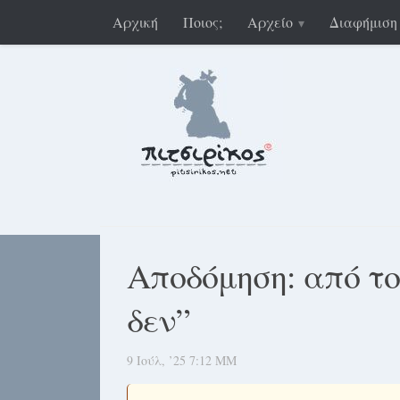
Αρχική
Ποιος;
Αρχείο
Διαφήμιση
Αποδόμηση: από το 
δεν”
9 Ιούλ, ’25 7:12 ΜΜ