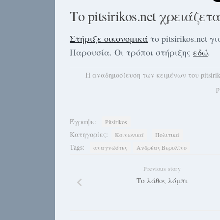
Το pitsirikos.net χρειάζετ
Στήριξε οικονομικά
το pitsirikos.net
Παρουσία. Οι τρόποι στήριξης
εδώ
.
H αναδημοσίευση των κειμένων του pitsiri
p
Έγραψε:
Pitsirikos
Κατηγορίες:
Κοινωνικά
Πολιτικά
Tags:
αναγνώστες
Ανδρέας Βερολίνο
Previous story
Το λάθος λόμπι