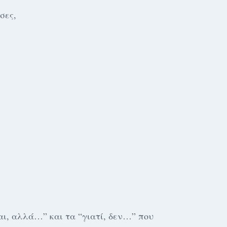
σες,
αι, αλλά…” και τα “γιατί, δεν…” που