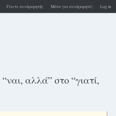
Γίνετε συνδρομητής
Μόνο για συνδρομητές
Log in
“ναι, αλλά” στο “γιατί,