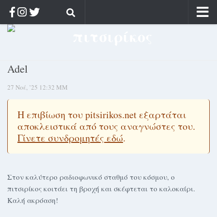
Αρχική
Ποιος;
Adel
Αρχείο
27 Νοέ, ’25 12:32 ΜΜ
Κοσμαγάπητα
Ρίζα & Διάρκεια
Η επιβίωση του pitsirikos.net εξαρτάται
Στοχασμοί & αποφθέγματα
αποκλειστικά από τους αναγνώστες του.
Διαφήμιση
Γίνετε συνδρομητές εδώ
.
Γίνετε συνδρομητής
Μόνο για συνδρομητές
Στον καλύτερο ραδιοφωνικό σταθμό του κόσμου, ο
πιτσιρίκος κοιτάει τη βροχή και σκέφτεται το καλοκαίρι.
Log in
Καλή ακρόαση!