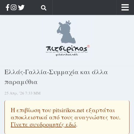
Αρχική
Ποιος;
Αρχείο
Κοσμαγάπητα
Ρίζα & Διάρκεια
Ελλάς-Γαλλία-Συμμαχία και άλλα
Στοχασμοί & αποφθέγματα
παραμύθια
Διαφήμιση
25 Απρ, ’26 7:33 ΜΜ
Γίνετε συνδρομητής
Μόνο για συνδρομητές
Η επιβίωση του pitsirikos.net εξαρτάται
αποκλειστικά από τους αναγνώστες του.
Log in
Γίνετε συνδρομητές εδώ
.