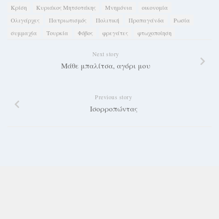
Κρίση
Κυριάκος Μητσοτάκης
Μνημόνια
οικονομία
Ολιγάρχες
Πατριωτισμός
Πολιτική
Προπαγάνδα
Ρωσία
συμμαχία
Τουρκία
Φόβος
φρεγάτες
φτωχοποίηση
Next story
Μάθε μπαλίτσα, αγόρι μου
Previous story
Ισορροπώντας