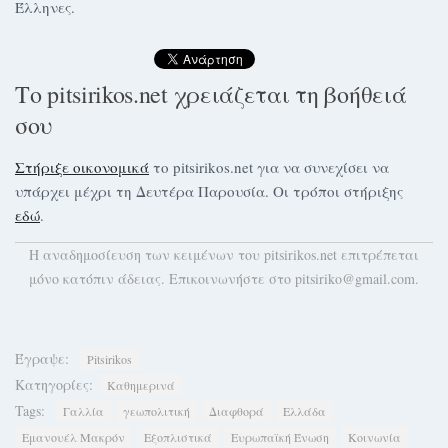
Έλληνες.
Το pitsirikos.net χρειάζεται τη βοήθειά
σου
Στήριξε οικονομικά
το pitsirikos.net για να συνεχίσει να
υπάρχει μέχρι τη Δευτέρα Παρουσία. Οι τρόποι στήριξης
εδώ
.
H αναδημοσίευση των κειμένων του pitsirikos.net επιτρέπεται
μόνο κατόπιν άδειας. Επικοινωνήστε στο pitsiriko@gmail.com.
Έγραψε:
Pitsirikos
Κατηγορίες:
Καθημερινά
Tags:
Γαλλία
γεωπολιτική
Διαφθορά
Ελλάδα
Εμανουέλ Μακρόν
Εξοπλιστικά
Ευρωπαϊκή Ένωση
Κοινωνία