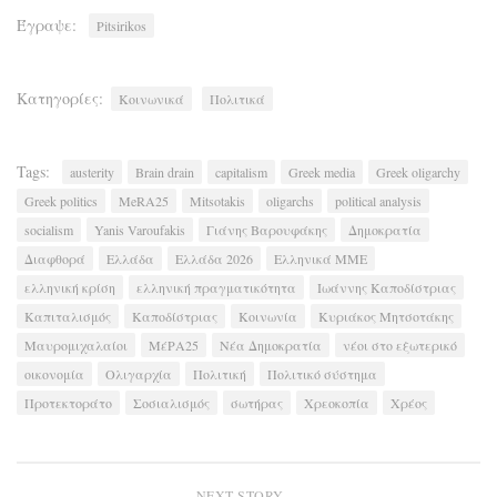
Έγραψε:
Pitsirikos
Κατηγορίες:
Κοινωνικά
Πολιτικά
Tags:
austerity
Brain drain
capitalism
Greek media
Greek oligarchy
Greek politics
MeRA25
Mitsotakis
oligarchs
political analysis
socialism
Yanis Varoufakis
Γιάνης Βαρουφάκης
Δημοκρατία
Διαφθορά
Ελλάδα
Ελλάδα 2026
Ελληνικά ΜΜΕ
ελληνική κρίση
ελληνική πραγματικότητα
Ιωάννης Καποδίστριας
Καπιταλισμός
Καποδίστριας
Κοινωνία
Κυριάκος Μητσοτάκης
Μαυρομιχαλαίοι
ΜέΡΑ25
Νέα Δημοκρατία
νέοι στο εξωτερικό
οικονομία
Ολιγαρχία
Πολιτική
Πολιτικό σύστημα
Προτεκτοράτο
Σοσιαλισμός
σωτήρας
Χρεοκοπία
Χρέος
NEXT STORY