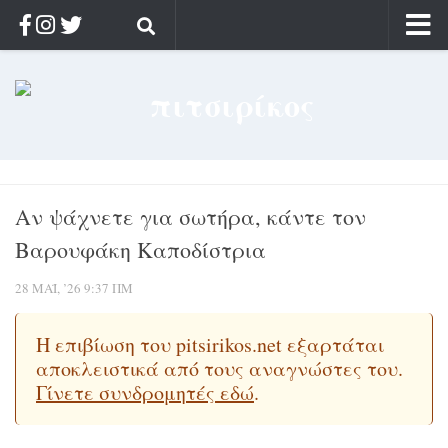
Αρχική
Ποιος;
Αρχείο
Κοσμαγάπητα
Αν ψάχνετε για σωτήρα, κάντε τον
Ρίζα & Διάρκεια
Βαρουφάκη Καποδίστρια
Στοχασμοί & αποφθέγματα
Διαφήμιση
28 ΜΆΙ, ’26 9:37 ΠΜ
Γίνετε συνδρομητής
Η επιβίωση του pitsirikos.net εξαρτάται
Μόνο για συνδρομητές
αποκλειστικά από τους αναγνώστες του.
Γίνετε συνδρομητές εδώ
.
Log in