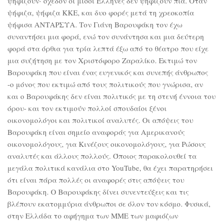
ψηφίζουν· σχεδόν οι μισοί Έλληνες δεν ψηφίζουν πια. Όταν
ψήφιζα, ψήφιζα ΚΚΕ, και δυο φορές μετά τη χρεοκοπία
ψήφισα ΑΝΤΑΡΣΥΑ. Τον Γιάνη Βαρουφάκη τον έχω
συναντήσει μια φορά, ενώ τον συνάντησα και μια δεύτερη
φορά στα όρθια για τρία λεπτά έξω από το θέατρο που είχε
μια συζήτηση με τον Χριστόφορο Ζαραλίκο. Εκτιμώ τον
Βαρουφάκη που είναι ένας ευγενικός και συνεπής άνθρωπος
-ο μόνος που εκτιμώ από τους πολιτικούς που γνώρισα, αν
και ο Βαρουφάκης δεν είναι πολιτικός με τη στενή έννοια του
όρου- και τον εκτιμούν πολλοί σπουδαίοι ξένοι
οικονομολόγοι και πολιτικοί αναλυτές. Οι απόψεις του
Βαρουφάκη είναι σημείο αναφοράς για Αμερικανούς
οικονομολόγους, για Κινέζους οικονομολόγους, για Ρώσους
αναλυτές και άλλους πολλούς. Όποιος παρακολουθεί τα
μεγάλα πολιτικά κανάλια στο YouTube, θα έχει παρατηρήσει
ότι είναι πάρα πολλές οι αναφορές στις απόψεις του
Βαρουφάκη. Ο Βαρουφάκης δίνει συνεντεύξεις και τις
βλέπουν εκατομμύρια άνθρωποι σε όλον τον κόσμο. Φυσικά,
στην Ελλάδα το αφήγημα των ΜΜΕ των μαφιόζων