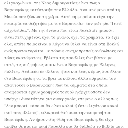
ολιγαρχών και της Νέας Δημοκρατίας είναι πως ο
Βαρουφάκης κατέστρεψε την Ελλάδα. Αναμενόμενο από τη
Μαφία που ξέσκισε τη χώρα. Αυτή τη φορά που είχα την
ευκαιρία να συζητήσω με τον Βαρουφάκη τον ρώτησα “Γιατί
ασχολείσαι;”. Με την έννοια πως είναι πανεπιστημιακός,
είναι πετυχημένος, έχει το μυαλό, έχει τα χρήματα, τα έχει
όλα, οπότε ποιος είναι ο λόγος να θέλει να είναι στη Βουλή
ενός προτεκτοράτου με τόσους αναξιοπρεπείς ανθρώπους και
τόσες σκατόφατσες. Έβλεπα τις προάλλες ένα βίντεο με
αυτές τις συζητήσεις που κάνει ο Βαρουφάκης με Έλληνες
πολίτες. Ανάμεσα σε άλλους ήταν και ένας κύριος που έλεγε
στο Βαρουφάκη να τα βρει με κάποια άλλα κόμματα, του
απαντούσε ο Βαρουφάκης πως τα κόμματα στα οποία
αναφέρεται έχουν χορηγούς τους ολιγάρχες οπότε δεν
υπάρχει δυνατότητα για συνεργασία, επέμενε ο άλλος πως
“δεν μπορεί, κάποιοι θα είναι καλοί ή έστω λιγότερο κακοί
από τους άλλους”, ειλικρινά θαύμασα την υπομονή του
Βαρουφάκη. Αν ήμουν στη θέση του Βαρουφάκη, θα είχα
αράξει σε μια ερημική παραλία και θα διάβαζα το βιβλίο μου.