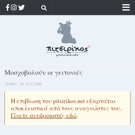
Αρχική
Ποιος;
Αρχείο
Κοσμαγάπητα
Ρίζα & Διάρκεια
Μοσχοβολούν οι γειτονιές
Στοχασμοί & αποφθέγματα
20 Μάι, ’26 10:32 ΠΜ
Διαφήμιση
Γίνετε συνδρομητής
Η επιβίωση του pitsirikos.net εξαρτάται
Μόνο για συνδρομητές
αποκλειστικά από τους αναγνώστες του.
Γίνετε συνδρομητές εδώ
.
Log in