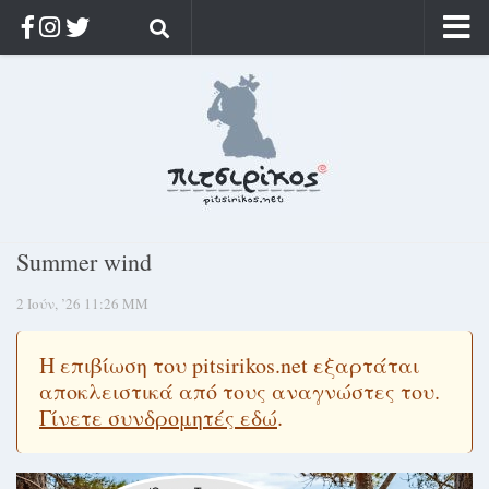
Αρχική
Ποιος;
Αρχείο
Κοσμαγάπητα
Ρίζα & Διάρκεια
Summer wind
Στοχασμοί & αποφθέγματα
2 Ιούν, ’26 11:26 ΜΜ
Διαφήμιση
Γίνετε συνδρομητής
Η επιβίωση του pitsirikos.net εξαρτάται
Μόνο για συνδρομητές
αποκλειστικά από τους αναγνώστες του.
Γίνετε συνδρομητές εδώ
.
Log in