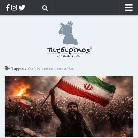
Αρχική
Ποιος;
Αρχείο
Κοσμαγάπητα
Ρίζα & Διάρκεια
Tagged:
Ζωή Κωνσταντοπούλου
Στοχασμοί & αποφθέγματα
Διαφήμιση
Γίνετε συνδρομητής
Μόνο για συνδρομητές
Log in