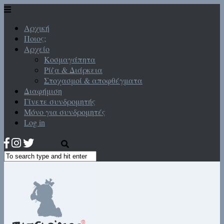
Αρχική
Ποιος;
Αρχείο
Κοσμαγάπητα
Ρίζα & Διάρκεια
Στοχασμοί & αποφθέγματα
Διαφήμιση
Γίνετε συνδρομητής
Μόνο για συνδρομητές
Log in