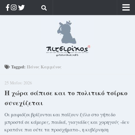
Αρχική
Ποιος;
Αρχείο
Κοσμαγάπητα
Ρίζα & Διάρκεια
Tagged:
Πάνος Καμμένος
Στοχασμοί & αποφθέγματα
25 Μαΐου 2026
Διαφήμιση
Η χώρα σάπισε και το πολιτικό τσίρκο
Γίνετε συνδρομητής
συνεχίζεται
Μόνο για συνδρομητές
Οι μαφιόζοι βρίζονται και παίζουν ξύλο στο γήπεδο
Log in
μπροστά σε κάμερες, παιδιά, γιαγιάδες και χορηγούς -δεν
κρατάνε πια ούτε τα προσχήματα-, η κυβέρνηση