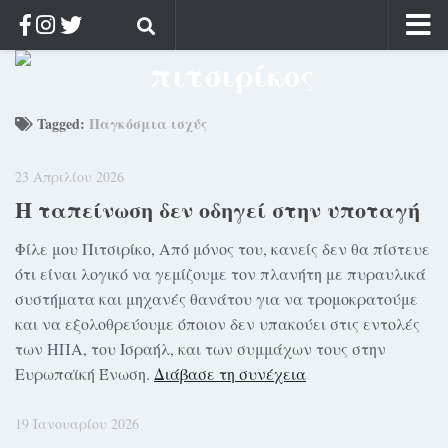
Αρχική
Ποιος;
Tagged:
Παγκόσμια ισχύς
Αρχείο
23 Απριλίου 2026
Κοσμαγάπητα
Η ταπείνωση δεν οδηγεί στην υποταγή
Ρίζα & Διάρκεια
Στοχασμοί & αποφθέγματα
Φίλε μου Πιτσιρίκο, Από μόνος του, κανείς δεν θα πίστευε
ότι είναι λογικό να γεμίζουμε τον πλανήτη με πυραυλικά
Διαφήμιση
συστήματα και μηχανές θανάτου για να τρομοκρατούμε
Γίνετε συνδρομητής
και να εξολοθρεύουμε όποιον δεν υπακούει στις εντολές
των ΗΠΑ, του Ισραήλ, και των συμμάχων τους στην
Μόνο για συνδρομητές
Ευρωπαϊκή Ένωση.
Διάβασε τη συνέχεια
Log in
19 Ιανουαρίου 2026