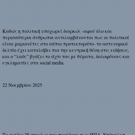
Το αστυνομικό δελτίο είναι το νέο
εθνικό σπορ
Καθώς η πολιτική υποχωρεί διαρκώς -αφού όλο και
περισσότεροι άνθρωποι αντιλαμβάνονται πως οι πολιτικοί
είναι μαριονέτες στο σάπιο προτεκτοράτο- το αστυνομικό
δελτίο έχει καταλάβει πια την κεντρική θέση στις ειδήσεις,
και ο “λαός” βγάζει το άχτι του με θύματα, δολοφόνους και
εγκληματίες στα social media.
Διάβασε τη συνέχεια
22 Νοεμβρίου 2025
Στον εμφύλιο που θα γίνει στην
Ουκρανία, με ποιον πρέπει να
είμαστε;
Το σχέδιο 28 σημείων του προέδρου των ΗΠΑ, Ντόναλντ