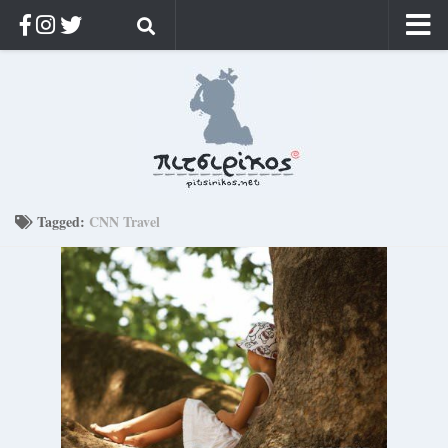
Αρχική
Ποιος;
Αρχείο
Κοσμαγάπητα
Ρίζα & Διάρκεια
Tagged:
CNN Travel
Στοχασμοί & αποφθέγματα
Διαφήμιση
Γίνετε συνδρομητής
Μόνο για συνδρομητές
Log in