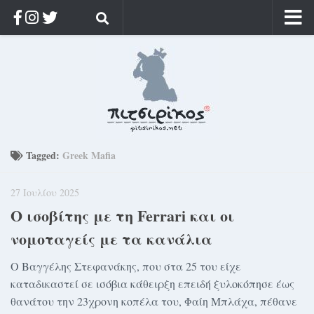
Αρχική
Ποιος;
Αρχείο
Κοσμαγάπητα
Ρίζα & Διάρκεια
Tagged:
Greek Mafia
Στοχασμοί & αποφθέγματα
27 Ιουλίου 2025
Διαφήμιση
Ο ισοβίτης με τη Ferrari και οι
Γίνετε συνδρομητής
νομοταγείς με τα κανάλια
Μόνο για συνδρομητές
Ο Βαγγέλης Στεφανάκης, που στα 25 του είχε
Log in
καταδικαστεί σε ισόβια κάθειρξη επειδή ξυλοκόπησε έως
θανάτου την 23χρονη κοπέλα του, Φαίη Μπλάχα, πέθανε