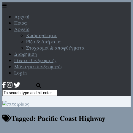
Αρχική
Ποιος;
Αρχείο
Κοσμαγάπητα
Ρίζα & Διάρκεια
Στοχασμοί & αποφθέγματα
Διαφήμιση
Γίνετε συνδρομητής
Μόνο για συνδρομητές
Log in
Tagged:
Pacific Coast Highway