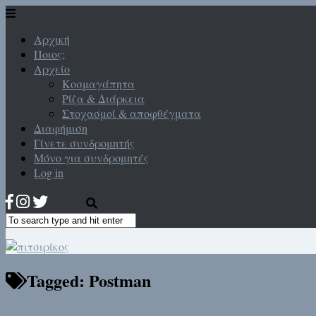
Αρχική
Ποιος;
Αρχείο
Κοσμαγάπητα
Ρίζα & Διάρκεια
Στοχασμοί & αποφθέγματα
Διαφήμιση
Γίνετε συνδρομητής
Μόνο για συνδρομητές
Log in
Tagged:
Postman