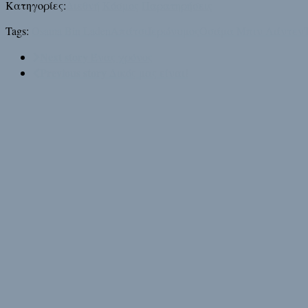
Κατηγορίες:
Διεθνή
Κόσμος
Παρατηρήσεις
Tags:
Osama Bin Laden
Απάτσι
Ιερώνυμος
Οσάμα Μπιν Λάντεν
Next story
Ένας χρόνος
Previous story
Δικός μας είναι!