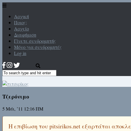
Αρχική
Ποιος;
Αρχείο
Διαφήμιση
Γίνετε συνδρομητής
Μόνο για συνδρομητές
Log in
Τζερόνιμο
5 Μάι, ’11 12:16 ΠΜ
Η επιβίωση του pitsirikos.net εξαρτάται αποκ