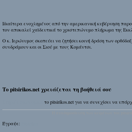
Ιδιαίτερα ενοχλημένος από την αμερικανική κυβέρνηση παρου
τον αποκαλεί χαϊδευτικά το χριστεπώνυμο πλήρωμα της Εκκλ
Ο κ. Ιερώνυμος σκοπεύει να ζητήσει κοινή δράση των ορθόδ
συνδράμουν και οι Σιού με τους Κομάντσι.
Το pitsirikos.net χρειάζεται τη βοήθειά σου
Στήριξε οικονομικά
το pitsirikos.net για να συνεχίσει να υπ
H αναδημοσίευση των κειμένων του pitsirik
Έγραψε:
Pitsirikos