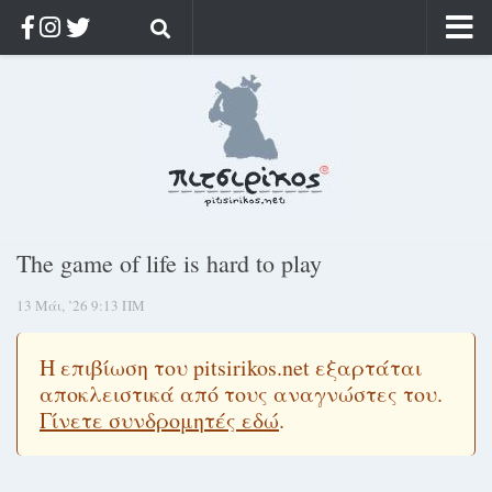
Αρχική
Ποιος;
Αρχείο
Κοσμαγάπητα
Ρίζα & Διάρκεια
The game of life is hard to play
Στοχασμοί & αποφθέγματα
13 Μάι, ’26 9:13 ΠΜ
Διαφήμιση
Γίνετε συνδρομητής
Η επιβίωση του pitsirikos.net εξαρτάται
Μόνο για συνδρομητές
αποκλειστικά από τους αναγνώστες του.
Γίνετε συνδρομητές εδώ
.
Log in