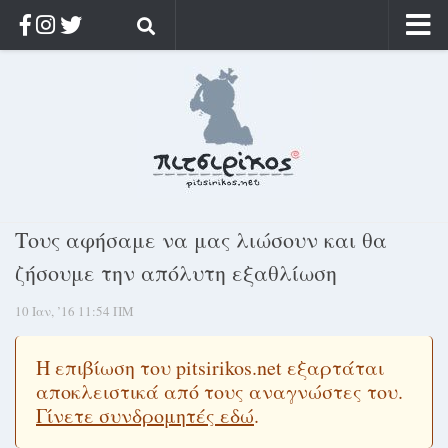
Αρχική
Ποιος;
Αρχείο
Κοσμαγάπητα
Ρίζα & Διάρκεια
Τους αφήσαμε να μας λιώσουν και θα
Στοχασμοί & αποφθέγματα
ζήσουμε την απόλυτη εξαθλίωση
Διαφήμιση
10 Ιαν, ’16 11:54 ΠΜ
Γίνετε συνδρομητής
Μόνο για συνδρομητές
Η επιβίωση του pitsirikos.net εξαρτάται
αποκλειστικά από τους αναγνώστες του.
Log in
Γίνετε συνδρομητές εδώ
.