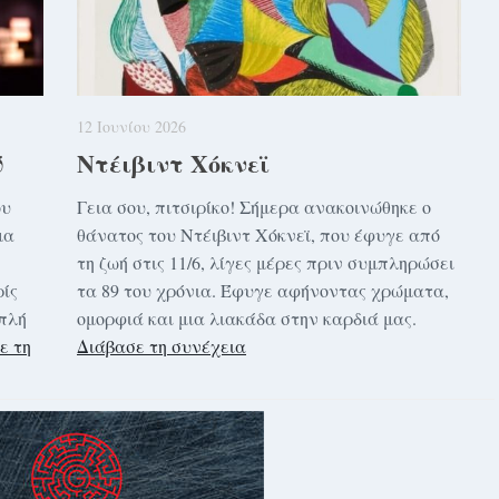
12 Ιουνίου 2026
ύ
Ντέιβιντ Χόκνεϊ
ου
Γεια σου, πιτσιρίκο! Σήμερα ανακοινώθηκε ο
μα
θάνατος του Ντέιβιντ Χόκνεϊ, που έφυγε από
τη ζωή στις 11/6, λίγες μέρες πριν συμπληρώσει
ίς
τα 89 του χρόνια. Έφυγε αφήνοντας χρώματα,
οπλή
ομορφιά και μια λιακάδα στην καρδιά μας.
ε τη
Διάβασε τη συνέχεια