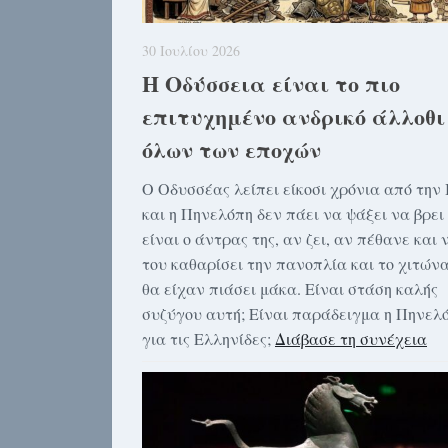
30 Ιουλίου 2026
Η Οδύσσεια είναι το πιο
επιτυχημένο ανδρικό άλλοθι
όλων των εποχών
Ο Οδυσσέας λείπει είκοσι χρόνια από την 
και η Πηνελόπη δεν πάει να ψάξει να βρει
είναι ο άντρας της, αν ζει, αν πέθανε και 
του καθαρίσει την πανοπλία και το χιτών
θα είχαν πιάσει μάκα. Είναι στάση καλής
συζύγου αυτή; Είναι παράδειγμα η Πηνελ
για τις Ελληνίδες;
Διάβασε τη συνέχεια