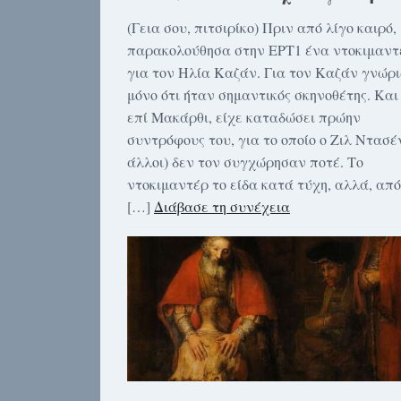
(Γεια σου, πιτσιρίκο) Πριν από λίγο καιρό,
παρακολούθησα στην ΕΡΤ1 ένα ντοκιμαντ
για τον Ηλία Καζάν. Για τον Καζάν γνώρ
μόνο ότι ήταν σημαντικός σκηνοθέτης. Και 
επί Μακάρθι, είχε καταδώσει πρώην
συντρόφους του, για το οποίο ο Ζιλ Ντασέν
άλλοι) δεν τον συγχώρησαν ποτέ. Το
ντοκιμαντέρ το είδα κατά τύχη, αλλά, από
[…]
Διάβασε τη συνέχεια