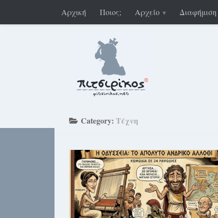
Αρχική
Ποιος;
Αρχείο
Διαφήμιση
Category:
Τέχνη