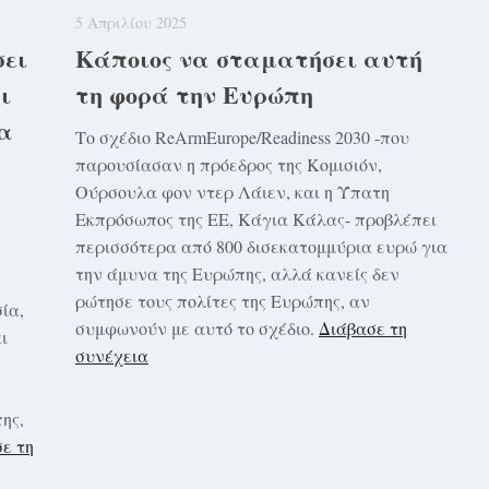
5 Απριλίου 2025
σει
Κάποιος να σταματήσει αυτή
ι
τη φορά την Ευρώπη
α
Tο σχέδιο ReArmEurope/Readiness 2030 -που
παρουσίασαν η πρόεδρος της Κομισιόν,
Ούρσουλα φον ντερ Λάιεν, και η Ύπατη
Εκπρόσωπος της ΕΕ, Κάγια Κάλας- προβλέπει
περισσότερα από 800 δισεκατομμύρια ευρώ για
την άμυνα της Ευρώπης, αλλά κανείς δεν
ρώτησε τους πολίτες της Ευρώπης, αν
ία,
συμφωνούν με αυτό το σχέδιο.
Διάβασε τη
ι
συνέχεια
ης,
ε τη