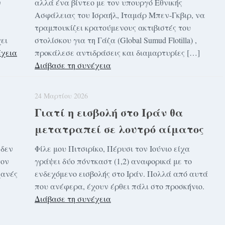
ν
αλλά ένα βίντεο με τον υπουργό Εθνικής
Ασφάλειας του Ισραήλ, Ιταμάρ Μπεν-Γκβιρ, να
τραμπουκίζει κρατούμενους ακτιβιστές του
ει
στολίσκου για τη Γάζα (Global Sumud Flotilla) ,
έχεια
προκάλεσε αντιδράσεις και διαμαρτυρίες […]
Διάβασε τη συνέχεια
24 Μαρτίου 2026
Γιατί η εισβολή στο Ιράν θα
μετατραπεί σε λουτρό αίματος
 δεν
Φίλε μου Πιτσιρίκο, Πέρυσι τον Ιούνιο είχα
τον
γράψει δύο πόντκαστ (1,2) αναφορικά με το
χανές
ενδεχόμενο εισβολής στο Ιράν. Πολλά από αυτά
που ανέφερα, έχουν έρθει πάλι στο προσκήνιο.
Διάβασε τη συνέχεια