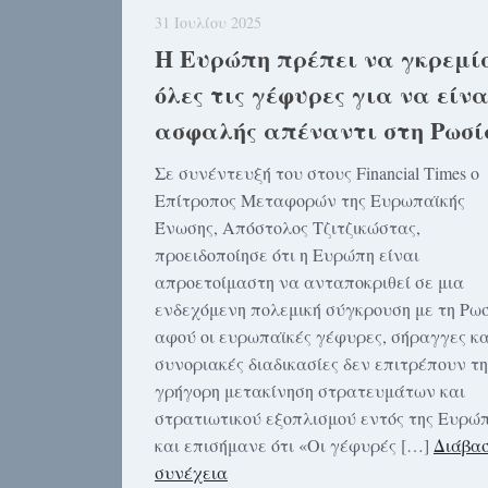
31 Ιουλίου 2025
Η Ευρώπη πρέπει να γκρεμί
όλες τις γέφυρες για να είνα
ασφαλής απέναντι στη Ρωσί
Σε συνέντευξή του στους Financial Times ο
Επίτροπος Μεταφορών της Ευρωπαϊκής
Ένωσης, Απόστολος Τζιτζικώστας,
προειδοποίησε ότι η Ευρώπη είναι
απροετοίμαστη να ανταποκριθεί σε μια
ενδεχόμενη πολεμική σύγκρουση με τη Ρωσ
αφού οι ευρωπαϊκές γέφυρες, σήραγγες κα
συνοριακές διαδικασίες δεν επιτρέπουν τη
γρήγορη μετακίνηση στρατευμάτων και
στρατιωτικού εξοπλισμού εντός της Ευρώπ
και επισήμανε ότι «Οι γέφυρές […]
Διάβασ
συνέχεια