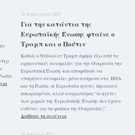
18 Φεβρουαρίου 2025
ν
Για την κατάντια της
Ευρωπαϊκής Ένωσης φταίνε ο
Τραμπ και ο Πούτιν
όν
Καθώς ο Ντόναλντ Τραμπ άφησε έξω από τις
ντερ
ειρηνευτικές συνομιλίες για την Ουκρανία την
ν
Ευρωπαϊκή Ένωση -και αποφάσισε να
Ρωσία
υπάρξουν συνομιλίες μόνο ανάμεσα στις ΗΠΑ
εια
και τη Ρωσία- οι Ευρωπαίοι ηγέτες δηλώνουν
σοκαρισμένοι, αλλά αναρωτιέμαι “οι ηγέτες
των χωρών της Ευρωπαϊκής Ένωσης δεν έχουν
ευθύνες για το φιάσκο της Ουκρανίας;”.
Διάβασε τη συνέχεια
19 Απριλίου 2017