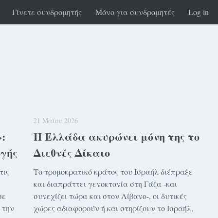
Γίνετε συνδρομητής
Μόνο για συνδρομητές
Log in
21 Μαΐου 2026
:
Η Ελλάδα ακυρώνει μόνη της το
ογής
Διεθνές Δίκαιο
τις
Το τρομοκρατικό κράτος του Ισραήλ διέπραξε
και διαπράττει γενοκτονία στη Γάζα -και
σε
συνεχίζει τώρα και στον Λίβανο-, οι δυτικές
 την
χώρες αδιαφορούν ή και στηρίζουν το Ισραήλ,